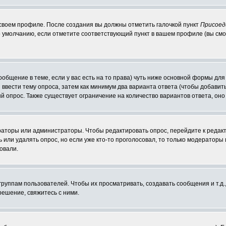
 своем профиле. После создания вы должны отметить галочкой пункт
Присоед
 умолчанию, если отметите соответствующий пункт в вашем профиле (вы смо
сообщение в теме, если у вас есть на то права) чуть ниже основной формы д
ы ввести тему опроса, затем как минимум два варианта ответа (чтобы добавит
й опрос. Также существует ограничение на количество вариантов ответа, он
ераторы или администраторы. Чтобы редактировать опрос, перейдите к редакт
ь или удалять опрос, но если уже кто-то проголосовал, то только модераторы
овали.
уппам пользователей. Чтобы их просматривать, создавать сообщения и т.д.
ешение, свяжитесь с ними.