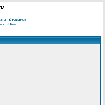
ум
уппы
Регистрация
ния
Вход