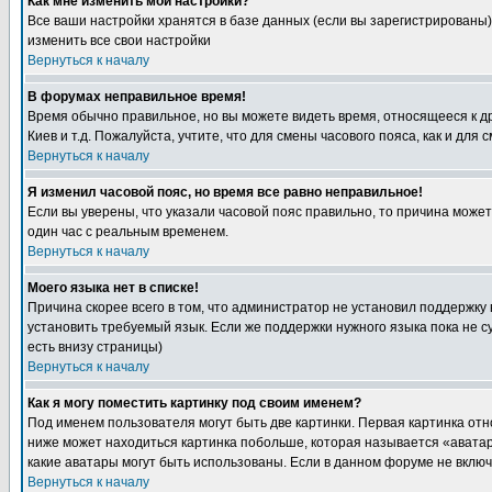
Как мне изменить мои настройки?
Все ваши настройки хранятся в базе данных (если вы зарегистрированы)
изменить все свои настройки
Вернуться к началу
В форумах неправильное время!
Время обычно правильное, но вы можете видеть время, относящееся к друг
Киев и т.д. Пожалуйста, учтите, что для смены часового пояса, как и д
Вернуться к началу
Я изменил часовой пояс, но время все равно неправильное!
Если вы уверены, что указали часовой пояс правильно, то причина може
один час с реальным временем.
Вернуться к началу
Моего языка нет в списке!
Причина скорее всего в том, что администратор не установил поддержку
установить требуемый язык. Если же поддержки нужного языка пока не 
есть внизу страницы)
Вернуться к началу
Как я могу поместить картинку под своим именем?
Под именем пользователя могут быть две картинки. Первая картинка отн
ниже может находиться картинка побольше, которая называется «аватара
какие аватары могут быть использованы. Если в данном форуме не вклю
Вернуться к началу