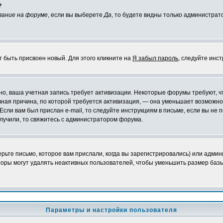
?
вание на форуме
, если вы выберете
Да
, то будете видны только администрат
т быть присвоен новый. Для этого кликните на
Я забыл пароль
, следуйте инс
ожно, ваша учетная запись требует активизации. Некоторые форумы требуют,
лавная причина, по которой требуется активизация, — она уменьшает возмож
Если вам был прислан e-mail, то следуйте инструкциям в письме, если вы не п
олучили, то свяжитесь с администратором форума.
ьте письмо, которое вам прислали, когда вы зарегистрировались) или админ
оры могут удалять неактивных пользователей, чтобы уменьшить размер базы
Параметры и настройки пользователя