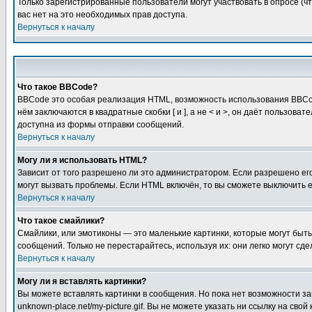
Только зарегистрированные пользователи могут участвовать в опросе (чт
вас нет на это необходимых прав доступа.
Вернуться к началу
Что такое BBCode?
BBCode это особая реализация HTML, возможность использования BBCod
нём заключаются в квадратные скобки [ и ], а не < и >, он даёт польз
доступна из формы отправки сообщений.
Вернуться к началу
Могу ли я использовать HTML?
Зависит от того разрешено ли это администратором. Если разрешено его 
могут вызвать проблемы. Если HTML включён, то вы сможете выключить 
Вернуться к началу
Что такое смайлики?
Смайлики, или эмотиконы — это маленькие картинки, которые могут быть 
сообщений. Только не перестарайтесь, используя их: они легко могут с
Вернуться к началу
Могу ли я вставлять картинки?
Вы можете вставлять картинки в сообщения. Но пока нет возможности заг
unknown-place.net/my-picture.gif. Вы не можете указать ни ссылку на с