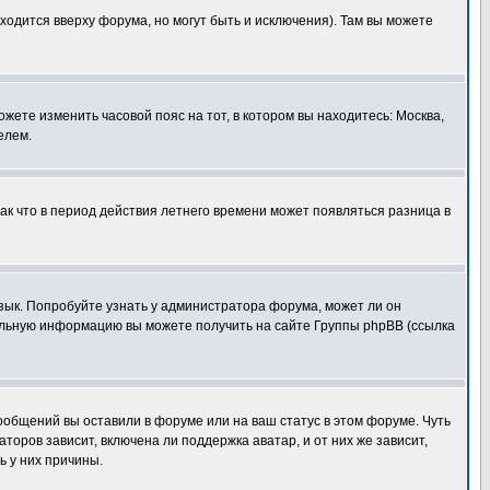
ходится вверху форума, но могут быть и исключения). Там вы можете
ожете изменить часовой пояс на тот, в котором вы находитесь: Москва,
елем.
так что в период действия летнего времени может появляться разница в
язык. Попробуйте узнать у администратора форума, может ли он
тельную информацию вы можете получить на сайте Группы phpBB (ссылка
сообщений вы оставили в форуме или на ваш статус в этом форуме. Чуть
оров зависит, включена ли поддержка аватар, и от них же зависит,
ь у них причины.