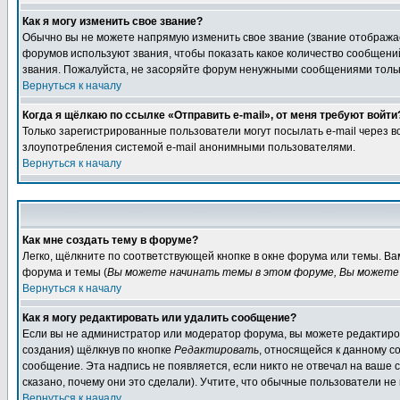
Как я могу изменить свое звание?
Обычно вы не можете напрямую изменить свое звание (звание отображае
форумов используют звания, чтобы показать какое количество сообще
звания. Пожалуйста, не засоряйте форум ненужными сообщениями только
Вернуться к началу
Когда я щёлкаю по ссылке «Отправить e-mail», от меня требуют войти
Только зарегистрированные пользователи могут посылать e-mail через 
злоупотребления системой e-mail анонимными пользователями.
Вернуться к началу
Как мне создать тему в форуме?
Легко, щёлкните по соответствующей кнопке в окне форума или темы. В
форума и темы (
Вы можете начинать темы в этом форуме, Вы можете 
Вернуться к началу
Как я могу редактировать или удалить сообщение?
Если вы не администратор или модератор форума, вы можете редактиров
создания) щёлкнув по кнопке
Редактировать
, относящейся к данному с
сообщение. Эта надпись не появляется, если никто не отвечал на ваше
сказано, почему они это сделали). Учтите, что обычные пользователи не 
Вернуться к началу