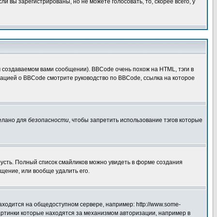
 вы зарегистрированы, но не можете голосовать, то, скорее всего, у
создаваемом вами сообщении). BBCode очень похож на HTML, тэги в
рмацией о BBCode смотрите руководство по BBCode, ссылка на которое
делано для
безопасности
, чтобы запретить использование тэгов которые
грусть. Полный список смайликов можно увидеть в форме создания
щение, или вообще удалить его.
аходится на общедоступном сервере, например: http://www.some-
 картинки которые находятся за механизмом авторизации, например в