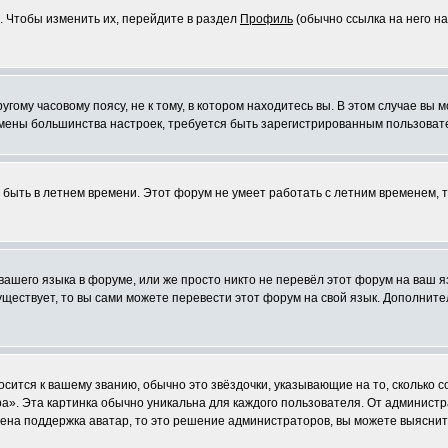
. Чтобы изменить их, перейдите в раздел
Профиль
(обычно ссылка на него на
ому часовому поясу, не к тому, в котором находитесь вы. В этом случае вы м
ля смены большинства настроек, требуется быть зарегистрированным пользоват
т быть в летнем времени. Этот форум не умеет работать с летним временем, 
 вашего языка в форуме, или же просто никто не перевёл этот форум на ваш 
существует, то вы сами можете перевести этот форум на свой язык. Дополни
осится к вашему званию, обычно это звёздочки, указывающие на то, сколько 
». Эта картинка обычно уникальна для каждого пользователя. От администрат
чена поддержка аватар, то это решение администраторов, вы можете выяснит