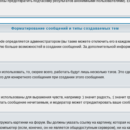
обы предотвратить подтасовку результатов анонимными пользователями). Если
Форматирование сообщений и типы создаваемых тем
e определяется администратором (вы также можете отключить его в каждом 
ователю больше возможностей в создании сообщений. За дополнительной инфо
использовать, то, скорее всего, работать будут лишь несколько тэгов. Это с
его для конкретного сообщения при создании этого сообщения.
использованы для выражения чувств, например :) значит радость, :( значит 
делать сообщение нечитаемым, и модератор может отредактировать ваше сооб
ружать картинки на форум. Вы должны указать ссылку на картинку, которая н
вой компьютер (если, конечно, он не является общедоступным сервером), ни на