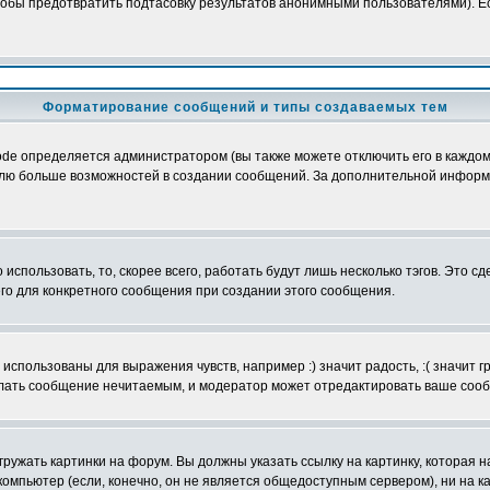
обы предотвратить подтасовку результатов анонимными пользователями). Если
Форматирование сообщений и типы создаваемых тем
e определяется администратором (вы также можете отключить его в каждом 
ователю больше возможностей в создании сообщений. За дополнительной инфо
использовать, то, скорее всего, работать будут лишь несколько тэгов. Это с
его для конкретного сообщения при создании этого сообщения.
использованы для выражения чувств, например :) значит радость, :( значит 
делать сообщение нечитаемым, и модератор может отредактировать ваше сооб
ружать картинки на форум. Вы должны указать ссылку на картинку, которая н
вой компьютер (если, конечно, он не является общедоступным сервером), ни на