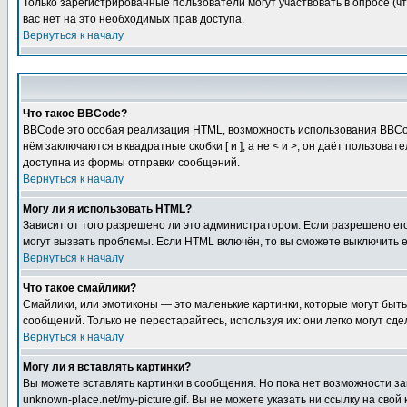
Только зарегистрированные пользователи могут участвовать в опросе (чт
вас нет на это необходимых прав доступа.
Вернуться к началу
Что такое BBCode?
BBCode это особая реализация HTML, возможность использования BBCod
нём заключаются в квадратные скобки [ и ], а не < и >, он даёт польз
доступна из формы отправки сообщений.
Вернуться к началу
Могу ли я использовать HTML?
Зависит от того разрешено ли это администратором. Если разрешено его 
могут вызвать проблемы. Если HTML включён, то вы сможете выключить 
Вернуться к началу
Что такое смайлики?
Смайлики, или эмотиконы — это маленькие картинки, которые могут быть 
сообщений. Только не перестарайтесь, используя их: они легко могут с
Вернуться к началу
Могу ли я вставлять картинки?
Вы можете вставлять картинки в сообщения. Но пока нет возможности заг
unknown-place.net/my-picture.gif. Вы не можете указать ни ссылку на с