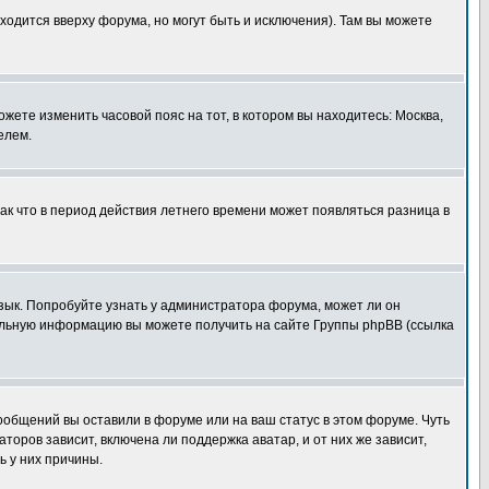
ходится вверху форума, но могут быть и исключения). Там вы можете
ожете изменить часовой пояс на тот, в котором вы находитесь: Москва,
елем.
так что в период действия летнего времени может появляться разница в
язык. Попробуйте узнать у администратора форума, может ли он
тельную информацию вы можете получить на сайте Группы phpBB (ссылка
сообщений вы оставили в форуме или на ваш статус в этом форуме. Чуть
оров зависит, включена ли поддержка аватар, и от них же зависит,
ь у них причины.