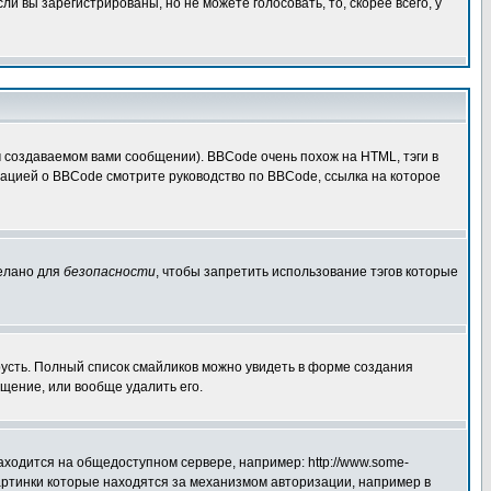
 вы зарегистрированы, но не можете голосовать, то, скорее всего, у
создаваемом вами сообщении). BBCode очень похож на HTML, тэги в
рмацией о BBCode смотрите руководство по BBCode, ссылка на которое
делано для
безопасности
, чтобы запретить использование тэгов которые
грусть. Полный список смайликов можно увидеть в форме создания
щение, или вообще удалить его.
аходится на общедоступном сервере, например: http://www.some-
 картинки которые находятся за механизмом авторизации, например в