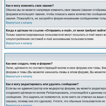
Как я могу изменить свое звание?
Обычно вы не можете напрямую изменить свое звание (звание отображае
форумов используют звания, чтобы показать какое количество сообще
звания. Пожалуйста, не засоряйте форум ненужными сообщениями только
Вернуться к началу
Когда я щёлкаю по ссылке «Отправить e-mail», от меня требуют войти
Только зарегистрированные пользователи могут посылать e-mail через 
злоупотребления системой e-mail анонимными пользователями.
Вернуться к началу
Как мне создать тему в форуме?
Легко, щёлкните по соответствующей кнопке в окне форума или темы. В
форума и темы (
Вы можете начинать темы в этом форуме, Вы можете 
Вернуться к началу
Как я могу редактировать или удалить сообщение?
Если вы не администратор или модератор форума, вы можете редактиров
создания) щёлкнув по кнопке
Редактировать
, относящейся к данному с
сообщение. Эта надпись не появляется, если никто не отвечал на ваше
сказано, почему они это сделали). Учтите, что обычные пользователи не 
Вернуться к началу