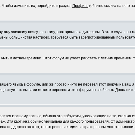
. Чтобы изменить их, перейдите в раздел
Профиль
(обычно ссылка на него на
ому часовому поясу, не к тому, в котором находитесь вы. В этом случае вы м
ля смены большинства настроек, требуется быть зарегистрированным пользоват
т быть в летнем времени. Этот форум не умеет работать с летним временем, 
 вашего языка в форуме, или же просто никто не перевёл этот форум на ваш 
существует, то вы сами можете перевести этот форум на свой язык. Дополни
осится к вашему званию, обычно это звёздочки, указывающие на то, сколько 
». Эта картинка обычно уникальна для каждого пользователя. От администрат
чена поддержка аватар, то это решение администраторов, вы можете выяснит