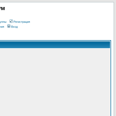
ум
уппы
Регистрация
ния
Вход