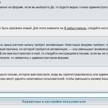
?
вание на форуме
, если вы выберете
Да
, то будете видны только администрат
т быть присвоен новый. Для этого кликните на
Я забыл пароль
, следуйте инс
ожно, ваша учетная запись требует активизации. Некоторые форумы требуют,
лавная причина, по которой требуется активизация, — она уменьшает возмож
Если вам был прислан e-mail, то следуйте инструкциям в письме, если вы не п
олучили, то свяжитесь с администратором форума.
ьте письмо, которое вам прислали, когда вы зарегистрировались) или админ
оры могут удалять неактивных пользователей, чтобы уменьшить размер базы
Параметры и настройки пользователя