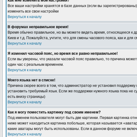
Как мне изменить мои настройки?
Все ваши настройки хранятся в базе данных (если вы зарегистрированы)
изменить все свои настройки
Вернуться к началу
В форумах неправильное время!
Время обычно правильное, но вы можете видеть время, относящееся к друг
Киев и т.д. Пожалуйста, учтите, что для смены часового пояса, как и д
Вернуться к началу
Я изменил часовой пояс, но время все равно неправильное!
Если вы уверены, что указали часовой пояс правильно, то причина може
один час с реальным временем.
Вернуться к началу
Моего языка нет в списке!
Причина скорее всего в том, что администратор не установил поддержку
установить требуемый язык. Если же поддержки нужного языка пока не 
есть внизу страницы)
Вернуться к началу
Как я могу поместить картинку под своим именем?
Под именем пользователя могут быть две картинки. Первая картинка отн
ниже может находиться картинка побольше, которая называется «аватара
какие аватары могут быть использованы. Если в данном форуме не вклю
Вернуться к началу