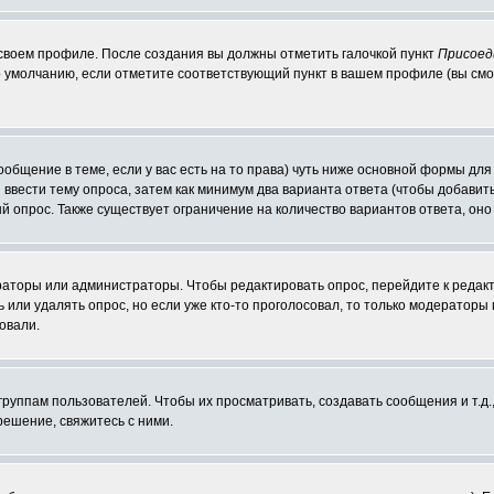
 своем профиле. После создания вы должны отметить галочкой пункт
Присоед
 умолчанию, если отметите соответствующий пункт в вашем профиле (вы смо
сообщение в теме, если у вас есть на то права) чуть ниже основной формы д
ы ввести тему опроса, затем как минимум два варианта ответа (чтобы добавит
й опрос. Также существует ограничение на количество вариантов ответа, он
ераторы или администраторы. Чтобы редактировать опрос, перейдите к редакт
ь или удалять опрос, но если уже кто-то проголосовал, то только модераторы
овали.
уппам пользователей. Чтобы их просматривать, создавать сообщения и т.д.
ешение, свяжитесь с ними.