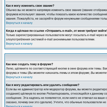
Как я могу изменить свое звание?
Обычно вы не можете напрямую изменить свое звание (звание отображае
форумов используют звания, чтобы показать какое количество сообще
звания. Пожалуйста, не засоряйте форум ненужными сообщениями только
Вернуться к началу
Когда я щёлкаю по ссылке «Отправить e-mail», от меня требуют войти
Только зарегистрированные пользователи могут посылать e-mail через 
злоупотребления системой e-mail анонимными пользователями.
Вернуться к началу
Как мне создать тему в форуме?
Легко, щёлкните по соответствующей кнопке в окне форума или темы. В
форума и темы (
Вы можете начинать темы в этом форуме, Вы можете 
Вернуться к началу
Как я могу редактировать или удалить сообщение?
Если вы не администратор или модератор форума, вы можете редактиров
создания) щёлкнув по кнопке
Редактировать
, относящейся к данному с
сообщение. Эта надпись не появляется, если никто не отвечал на ваше
сказано, почему они это сделали). Учтите, что обычные пользователи не 
Вернуться к началу