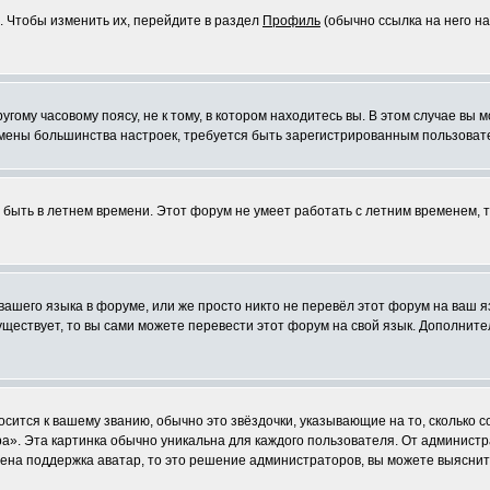
. Чтобы изменить их, перейдите в раздел
Профиль
(обычно ссылка на него на
ому часовому поясу, не к тому, в котором находитесь вы. В этом случае вы м
ля смены большинства настроек, требуется быть зарегистрированным пользоват
т быть в летнем времени. Этот форум не умеет работать с летним временем, 
 вашего языка в форуме, или же просто никто не перевёл этот форум на ваш 
существует, то вы сами можете перевести этот форум на свой язык. Дополни
осится к вашему званию, обычно это звёздочки, указывающие на то, сколько 
». Эта картинка обычно уникальна для каждого пользователя. От администрат
чена поддержка аватар, то это решение администраторов, вы можете выяснит