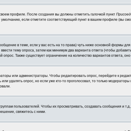
 своем профиле. После создания вы должны отметить галочкой пункт
Присоед
 умолчанию, если отметите соответствующий пункт в вашем профиле (вы смо
сообщение в теме, если у вас есть на то права) чуть ниже основной формы д
ы ввести тему опроса, затем как минимум два варианта ответа (чтобы добавит
й опрос. Также существует ограничение на количество вариантов ответа, он
ераторы или администраторы. Чтобы редактировать опрос, перейдите к редакт
ь или удалять опрос, но если уже кто-то проголосовал, то только модераторы
овали.
уппам пользователей. Чтобы их просматривать, создавать сообщения и т.д.
ешение, свяжитесь с ними.