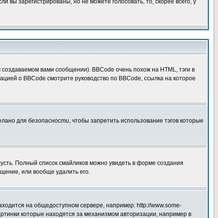
 вы зарегистрированы, но не можете голосовать, то, скорее всего, у
создаваемом вами сообщении). BBCode очень похож на HTML, тэги в
рмацией о BBCode смотрите руководство по BBCode, ссылка на которое
делано для
безопасности
, чтобы запретить использование тэгов которые
грусть. Полный список смайликов можно увидеть в форме создания
щение, или вообще удалить его.
аходится на общедоступном сервере, например: http://www.some-
 картинки которые находятся за механизмом авторизации, например в