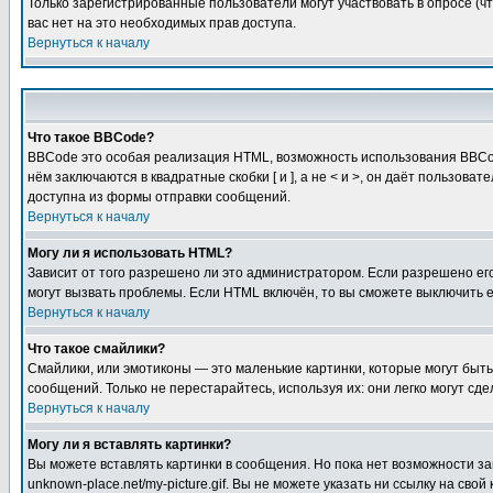
Только зарегистрированные пользователи могут участвовать в опросе (чт
вас нет на это необходимых прав доступа.
Вернуться к началу
Что такое BBCode?
BBCode это особая реализация HTML, возможность использования BBCod
нём заключаются в квадратные скобки [ и ], а не < и >, он даёт польз
доступна из формы отправки сообщений.
Вернуться к началу
Могу ли я использовать HTML?
Зависит от того разрешено ли это администратором. Если разрешено его 
могут вызвать проблемы. Если HTML включён, то вы сможете выключить 
Вернуться к началу
Что такое смайлики?
Смайлики, или эмотиконы — это маленькие картинки, которые могут быть 
сообщений. Только не перестарайтесь, используя их: они легко могут с
Вернуться к началу
Могу ли я вставлять картинки?
Вы можете вставлять картинки в сообщения. Но пока нет возможности заг
unknown-place.net/my-picture.gif. Вы не можете указать ни ссылку на с