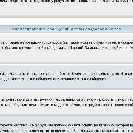
обы предотвратить подтасовку результатов анонимными пользователями). Если
Форматирование сообщений и типы создаваемых тем
e определяется администратором (вы также можете отключить его в каждом 
ователю больше возможностей в создании сообщений. За дополнительной инфо
использовать, то, скорее всего, работать будут лишь несколько тэгов. Это с
его для конкретного сообщения при создании этого сообщения.
использованы для выражения чувств, например :) значит радость, :( значит 
делать сообщение нечитаемым, и модератор может отредактировать ваше сооб
ружать картинки на форум. Вы должны указать ссылку на картинку, которая н
вой компьютер (если, конечно, он не является общедоступным сервером), ни на