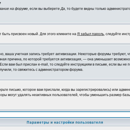
?
вание на форуме
, если вы выберете
Да
, то будете видны только администрат
т быть присвоен новый. Для этого кликните на
Я забыл пароль
, следуйте инс
ожно, ваша учетная запись требует активизации. Некоторые форумы требуют,
лавная причина, по которой требуется активизация, — она уменьшает возмож
Если вам был прислан e-mail, то следуйте инструкциям в письме, если вы не п
олучили, то свяжитесь с администратором форума.
ьте письмо, которое вам прислали, когда вы зарегистрировались) или админ
оры могут удалять неактивных пользователей, чтобы уменьшить размер базы
Параметры и настройки пользователя