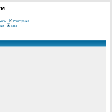
ум
уппы
Регистрация
ния
Вход