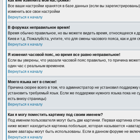
Как мне изменить мои настройки?
Все ваши настройки хранятся в базе данных (если вы зарегистрированы)
изменить все свои настройки
Вернуться к началу
В форумах неправильное время!
Время обычно правильное, но вы можете видеть время, относящееся к друг
Киев и т.д. Пожалуйста, учтите, что для смены часового пояса, как и д
Вернуться к началу
Я изменил часовой пояс, но время все равно неправильное!
Если вы уверены, что указали часовой пояс правильно, то причина може
один час с реальным временем.
Вернуться к началу
Моего языка нет в списке!
Причина скорее всего в том, что администратор не установил поддержку
установить требуемый язык. Если же поддержки нужного языка пока не 
есть внизу страницы)
Вернуться к началу
Как я могу поместить картинку под своим именем?
Под именем пользователя могут быть две картинки. Первая картинка отн
ниже может находиться картинка побольше, которая называется «аватара
какие аватары могут быть использованы. Если в данном форуме не вклю
Вернуться к началу