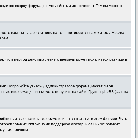
ходится вверху форума, но могут быть и исключения). Там вы можете
ожете изменить часовой пояс на тот, в котором вы находитесь: Москва,
елем.
так что в период действия летнего времени может появляться разница в
язык. Попробуйте узнать у администратора форума, может ли он
тельную информацию вы можете получить на сайте Группы phpBB (ссылка
сообщений вы оставили в форуме или на ваш статус в этом форуме. Чуть
оров зависит, включена ли поддержка аватар, и от них же зависит,
ь у них причины.