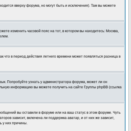
ходится вверху форума, но могут быть и исключения). Там вы можете
ожете изменить часовой пояс на тот, в котором вы находитесь: Москва,
елем.
так что в период действия летнего времени может появляться разница в
язык. Попробуйте узнать у администратора форума, может ли он
тельную информацию вы можете получить на сайте Группы phpBB (ссылка
сообщений вы оставили в форуме или на ваш статус в этом форуме. Чуть
оров зависит, включена ли поддержка аватар, и от них же зависит,
ь у них причины.