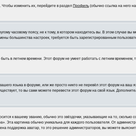
. Чтобы изменить их, перейдите в раздел
Профиль
(обычно ссылка на него на
ому часовому поясу, не к тому, в котором находитесь вы. В этом случае вы м
ля смены большинства настроек, требуется быть зарегистрированным пользоват
т быть в летнем времени. Этот форум не умеет работать с летним временем, 
 вашего языка в форуме, или же просто никто не перевёл этот форум на ваш 
существует, то вы сами можете перевести этот форум на свой язык. Дополни
осится к вашему званию, обычно это звёздочки, указывающие на то, сколько 
». Эта картинка обычно уникальна для каждого пользователя. От администрат
чена поддержка аватар, то это решение администраторов, вы можете выяснит