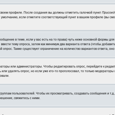
 своем профиле. После создания вы должны отметить галочкой пункт
Присоед
 умолчанию, если отметите соответствующий пункт в вашем профиле (вы смо
сообщение в теме, если у вас есть на то права) чуть ниже основной формы д
ы ввести тему опроса, затем как минимум два варианта ответа (чтобы добавит
й опрос. Также существует ограничение на количество вариантов ответа, он
ераторы или администраторы. Чтобы редактировать опрос, перейдите к редакт
ь или удалять опрос, но если уже кто-то проголосовал, то только модераторы
овали.
уппам пользователей. Чтобы их просматривать, создавать сообщения и т.д.
ешение, свяжитесь с ними.