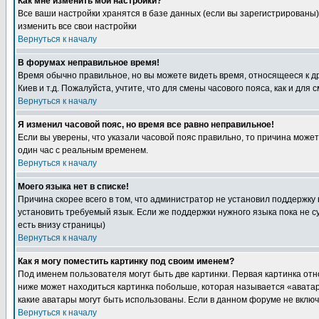
Как мне изменить мои настройки?
Все ваши настройки хранятся в базе данных (если вы зарегистрированы)
изменить все свои настройки
Вернуться к началу
В форумах неправильное время!
Время обычно правильное, но вы можете видеть время, относящееся к друг
Киев и т.д. Пожалуйста, учтите, что для смены часового пояса, как и д
Вернуться к началу
Я изменил часовой пояс, но время все равно неправильное!
Если вы уверены, что указали часовой пояс правильно, то причина може
один час с реальным временем.
Вернуться к началу
Моего языка нет в списке!
Причина скорее всего в том, что администратор не установил поддержку
установить требуемый язык. Если же поддержки нужного языка пока не 
есть внизу страницы)
Вернуться к началу
Как я могу поместить картинку под своим именем?
Под именем пользователя могут быть две картинки. Первая картинка отн
ниже может находиться картинка побольше, которая называется «аватара
какие аватары могут быть использованы. Если в данном форуме не вклю
Вернуться к началу