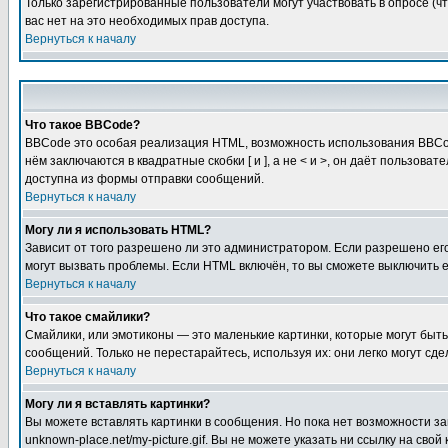
Только зарегистрированные пользователи могут участвовать в опросе (чт
вас нет на это необходимых прав доступа.
Вернуться к началу
Что такое BBCode?
BBCode это особая реализация HTML, возможность использования BBCod
нём заключаются в квадратные скобки [ и ], а не < и >, он даёт польз
доступна из формы отправки сообщений.
Вернуться к началу
Могу ли я использовать HTML?
Зависит от того разрешено ли это администратором. Если разрешено его 
могут вызвать проблемы. Если HTML включён, то вы сможете выключить 
Вернуться к началу
Что такое смайлики?
Смайлики, или эмотиконы — это маленькие картинки, которые могут быть 
сообщений. Только не перестарайтесь, используя их: они легко могут с
Вернуться к началу
Могу ли я вставлять картинки?
Вы можете вставлять картинки в сообщения. Но пока нет возможности заг
unknown-place.net/my-picture.gif. Вы не можете указать ни ссылку на с