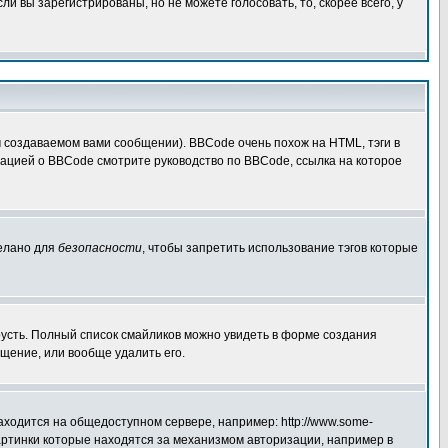
 вы зарегистрированы, но не можете голосовать, то, скорее всего, у
создаваемом вами сообщении). BBCode очень похож на HTML, тэги в
рмацией о BBCode смотрите руководство по BBCode, ссылка на которое
делано для
безопасности
, чтобы запретить использование тэгов которые
грусть. Полный список смайликов можно увидеть в форме создания
щение, или вообще удалить его.
аходится на общедоступном сервере, например: http://www.some-
 картинки которые находятся за механизмом авторизации, например в