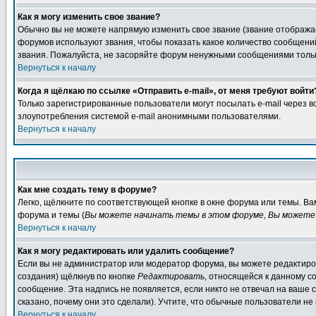
Как я могу изменить свое звание?
Обычно вы не можете напрямую изменить свое звание (звание отображае
форумов используют звания, чтобы показать какое количество сообще
звания. Пожалуйста, не засоряйте форум ненужными сообщениями только
Вернуться к началу
Когда я щёлкаю по ссылке «Отправить e-mail», от меня требуют войти
Только зарегистрированные пользователи могут посылать e-mail через 
злоупотребления системой e-mail анонимными пользователями.
Вернуться к началу
Как мне создать тему в форуме?
Легко, щёлкните по соответствующей кнопке в окне форума или темы. В
форума и темы (
Вы можете начинать темы в этом форуме, Вы можете 
Вернуться к началу
Как я могу редактировать или удалить сообщение?
Если вы не администратор или модератор форума, вы можете редактиров
создания) щёлкнув по кнопке
Редактировать
, относящейся к данному с
сообщение. Эта надпись не появляется, если никто не отвечал на ваше
сказано, почему они это сделали). Учтите, что обычные пользователи не 
Вернуться к началу