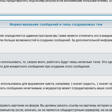
обы предотвратить подтасовку результатов анонимными пользователями). Если
Форматирование сообщений и типы создаваемых тем
e определяется администратором (вы также можете отключить его в каждом 
ователю больше возможностей в создании сообщений. За дополнительной инфо
использовать, то, скорее всего, работать будут лишь несколько тэгов. Это с
его для конкретного сообщения при создании этого сообщения.
использованы для выражения чувств, например :) значит радость, :( значит 
делать сообщение нечитаемым, и модератор может отредактировать ваше сооб
ружать картинки на форум. Вы должны указать ссылку на картинку, которая н
вой компьютер (если, конечно, он не является общедоступным сервером), ни на