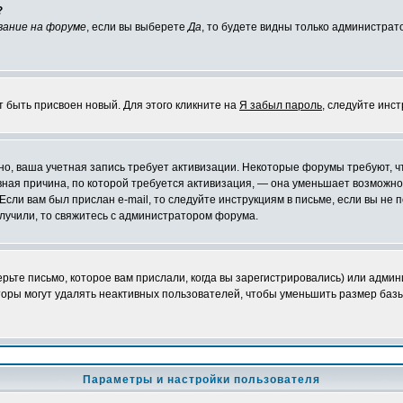
?
вание на форуме
, если вы выберете
Да
, то будете видны только администрат
т быть присвоен новый. Для этого кликните на
Я забыл пароль
, следуйте инс
ожно, ваша учетная запись требует активизации. Некоторые форумы требуют,
лавная причина, по которой требуется активизация, — она уменьшает возмож
Если вам был прислан e-mail, то следуйте инструкциям в письме, если вы не п
олучили, то свяжитесь с администратором форума.
ьте письмо, которое вам прислали, когда вы зарегистрировались) или админ
оры могут удалять неактивных пользователей, чтобы уменьшить размер базы
Параметры и настройки пользователя