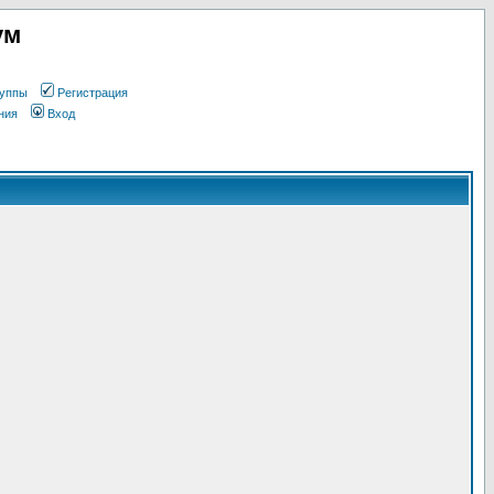
ум
уппы
Регистрация
ния
Вход