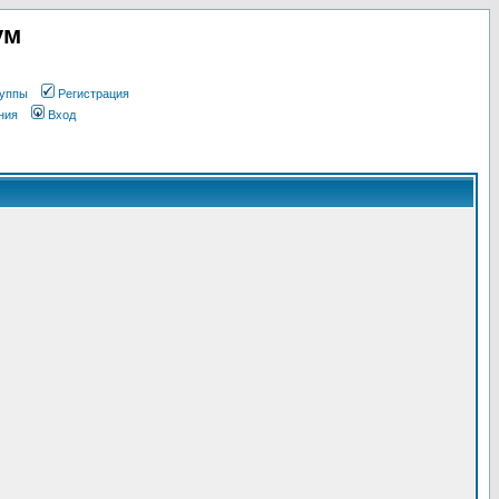
ум
уппы
Регистрация
ния
Вход