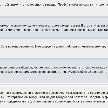
. Чтобы изменить их, перейдите в раздел
Профиль
(обычно ссылка на него на
ому часовому поясу, не к тому, в котором находитесь вы. В этом случае вы м
ля смены большинства настроек, требуется быть зарегистрированным пользоват
т быть в летнем времени. Этот форум не умеет работать с летним временем, 
 вашего языка в форуме, или же просто никто не перевёл этот форум на ваш 
существует, то вы сами можете перевести этот форум на свой язык. Дополни
осится к вашему званию, обычно это звёздочки, указывающие на то, сколько 
». Эта картинка обычно уникальна для каждого пользователя. От администрат
чена поддержка аватар, то это решение администраторов, вы можете выяснит