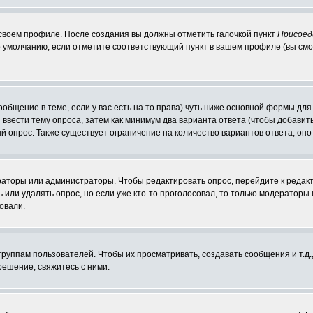
 своем профиле. После создания вы должны отметить галочкой пункт
Присоед
 умолчанию, если отметите соответствующий пункт в вашем профиле (вы смо
сообщение в теме, если у вас есть на то права) чуть ниже основной формы д
ы ввести тему опроса, затем как минимум два варианта ответа (чтобы добавит
й опрос. Также существует ограничение на количество вариантов ответа, он
ераторы или администраторы. Чтобы редактировать опрос, перейдите к редакт
ь или удалять опрос, но если уже кто-то проголосовал, то только модераторы
овали.
уппам пользователей. Чтобы их просматривать, создавать сообщения и т.д.
ешение, свяжитесь с ними.