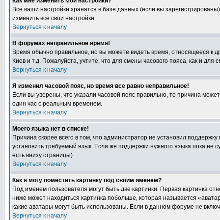
Как мне изменить мои настройки?
Все ваши настройки хранятся в базе данных (если вы зарегистрированы)
изменить все свои настройки
Вернуться к началу
В форумах неправильное время!
Время обычно правильное, но вы можете видеть время, относящееся к друг
Киев и т.д. Пожалуйста, учтите, что для смены часового пояса, как и д
Вернуться к началу
Я изменил часовой пояс, но время все равно неправильное!
Если вы уверены, что указали часовой пояс правильно, то причина може
один час с реальным временем.
Вернуться к началу
Моего языка нет в списке!
Причина скорее всего в том, что администратор не установил поддержку
установить требуемый язык. Если же поддержки нужного языка пока не 
есть внизу страницы)
Вернуться к началу
Как я могу поместить картинку под своим именем?
Под именем пользователя могут быть две картинки. Первая картинка отн
ниже может находиться картинка побольше, которая называется «аватара
какие аватары могут быть использованы. Если в данном форуме не вклю
Вернуться к началу