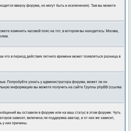
ходится вверху форума, но могут быть и исключения). Там вы можете
ожете изменить часовой пояс на тот, в котором вы находитесь: Москва,
елем.
так что в период действия летнего времени может появляться разница в
язык. Попробуйте узнать у администратора форума, может ли он
тельную информацию вы можете получить на сайте Группы phpBB (ссылка
сообщений вы оставили в форуме или на ваш статус в этом форуме. Чуть
оров зависит, включена ли поддержка аватар, и от них же зависит,
ь у них причины.