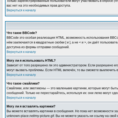
Только зарегистрированные пользователи могут участвовать в опросе (чт
вас нет на это необходимых прав доступа.
Вернуться к началу
Что такое BBCode?
BBCode это особая реализация HTML, возможность использования BBCod
нём заключаются в квадратные скобки [ и ], а не < и >, он даёт польз
доступна из формы отправки сообщений.
Вернуться к началу
Могу ли я использовать HTML?
Зависит от того разрешено ли это администратором. Если разрешено его 
могут вызвать проблемы. Если HTML включён, то вы сможете выключить 
Вернуться к началу
Что такое смайлики?
Смайлики, или эмотиконы — это маленькие картинки, которые могут быть 
сообщений. Только не перестарайтесь, используя их: они легко могут с
Вернуться к началу
Могу ли я вставлять картинки?
Вы можете вставлять картинки в сообщения. Но пока нет возможности заг
unknown-place.net/my-picture.gif. Вы не можете указать ни ссылку на с