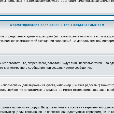
обы предотвратить подтасовку результатов анонимными пользователями). Если
Форматирование сообщений и типы создаваемых тем
e определяется администратором (вы также можете отключить его в каждом 
ователю больше возможностей в создании сообщений. За дополнительной инфо
использовать, то, скорее всего, работать будут лишь несколько тэгов. Это с
его для конкретного сообщения при создании этого сообщения.
использованы для выражения чувств, например :) значит радость, :( значит 
делать сообщение нечитаемым, и модератор может отредактировать ваше сооб
ружать картинки на форум. Вы должны указать ссылку на картинку, которая н
вой компьютер (если, конечно, он не является общедоступным сервером), ни на