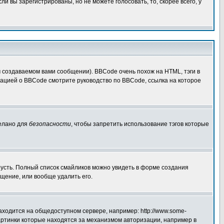
 вы зарегистрированы, но не можете голосовать, то, скорее всего, у
создаваемом вами сообщении). BBCode очень похож на HTML, тэги в
рмацией о BBCode смотрите руководство по BBCode, ссылка на которое
делано для
безопасности
, чтобы запретить использование тэгов которые
грусть. Полный список смайликов можно увидеть в форме создания
щение, или вообще удалить его.
аходится на общедоступном сервере, например: http://www.some-
 картинки которые находятся за механизмом авторизации, например в