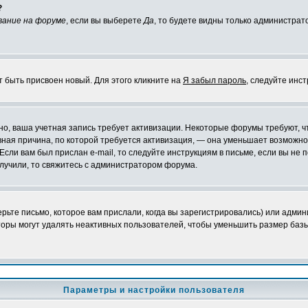
?
вание на форуме
, если вы выберете
Да
, то будете видны только администрат
т быть присвоен новый. Для этого кликните на
Я забыл пароль
, следуйте инс
ожно, ваша учетная запись требует активизации. Некоторые форумы требуют,
лавная причина, по которой требуется активизация, — она уменьшает возмож
Если вам был прислан e-mail, то следуйте инструкциям в письме, если вы не п
олучили, то свяжитесь с администратором форума.
ьте письмо, которое вам прислали, когда вы зарегистрировались) или админ
оры могут удалять неактивных пользователей, чтобы уменьшить размер базы
Параметры и настройки пользователя