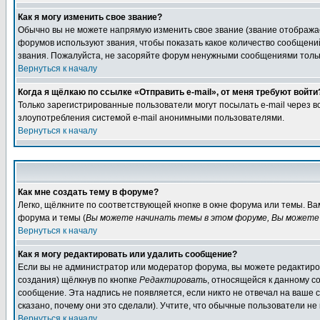
Как я могу изменить свое звание?
Обычно вы не можете напрямую изменить свое звание (звание отображае
форумов используют звания, чтобы показать какое количество сообще
звания. Пожалуйста, не засоряйте форум ненужными сообщениями только
Вернуться к началу
Когда я щёлкаю по ссылке «Отправить e-mail», от меня требуют войти
Только зарегистрированные пользователи могут посылать e-mail через 
злоупотребления системой e-mail анонимными пользователями.
Вернуться к началу
Как мне создать тему в форуме?
Легко, щёлкните по соответствующей кнопке в окне форума или темы. В
форума и темы (
Вы можете начинать темы в этом форуме, Вы можете 
Вернуться к началу
Как я могу редактировать или удалить сообщение?
Если вы не администратор или модератор форума, вы можете редактиров
создания) щёлкнув по кнопке
Редактировать
, относящейся к данному с
сообщение. Эта надпись не появляется, если никто не отвечал на ваше
сказано, почему они это сделали). Учтите, что обычные пользователи не 
Вернуться к началу