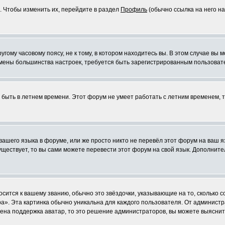
. Чтобы изменить их, перейдите в раздел
Профиль
(обычно ссылка на него на
ому часовому поясу, не к тому, в котором находитесь вы. В этом случае вы м
ля смены большинства настроек, требуется быть зарегистрированным пользоват
т быть в летнем времени. Этот форум не умеет работать с летним временем, 
 вашего языка в форуме, или же просто никто не перевёл этот форум на ваш 
существует, то вы сами можете перевести этот форум на свой язык. Дополни
осится к вашему званию, обычно это звёздочки, указывающие на то, сколько 
». Эта картинка обычно уникальна для каждого пользователя. От администрат
чена поддержка аватар, то это решение администраторов, вы можете выяснит