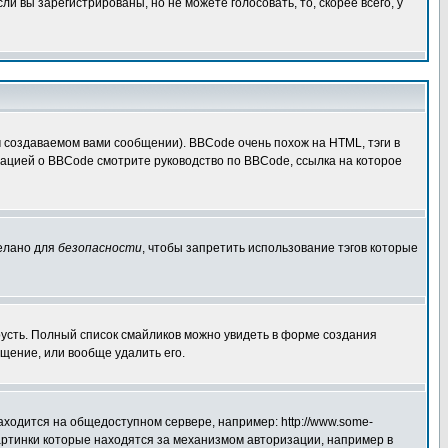
 вы зарегистрированы, но не можете голосовать, то, скорее всего, у
создаваемом вами сообщении). BBCode очень похож на HTML, тэги в
рмацией о BBCode смотрите руководство по BBCode, ссылка на которое
делано для
безопасности
, чтобы запретить использование тэгов которые
грусть. Полный список смайликов можно увидеть в форме создания
щение, или вообще удалить его.
аходится на общедоступном сервере, например: http://www.some-
 картинки которые находятся за механизмом авторизации, например в