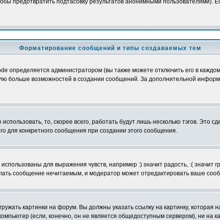
обы предотвратить подтасовку результатов анонимными пользователями). Если
Форматирование сообщений и типы создаваемых тем
e определяется администратором (вы также можете отключить его в каждом 
ователю больше возможностей в создании сообщений. За дополнительной инфо
использовать, то, скорее всего, работать будут лишь несколько тэгов. Это с
его для конкретного сообщения при создании этого сообщения.
использованы для выражения чувств, например :) значит радость, :( значит 
делать сообщение нечитаемым, и модератор может отредактировать ваше сооб
ружать картинки на форум. Вы должны указать ссылку на картинку, которая н
вой компьютер (если, конечно, он не является общедоступным сервером), ни на