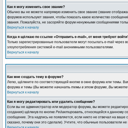
Как я могу изменить свое звание?
Обычно вы не можете напрямую изменить свое звание (звание отображае
форумов используют звания, чтобы показать какое количество сообще
звания. Пожалуйста, не засоряйте форум ненужными сообщениями только
Вернуться к началу
Когда я щёлкаю по ссылке «Отправить e-mail», от меня требуют войти
Только зарегистрированные пользователи могут посылать e-mail через 
злоупотребления системой e-mail анонимными пользователями.
Вернуться к началу
Как мне создать тему в форуме?
Легко, щёлкните по соответствующей кнопке в окне форума или темы. В
форума и темы (
Вы можете начинать темы в этом форуме, Вы можете 
Вернуться к началу
Как я могу редактировать или удалить сообщение?
Если вы не администратор или модератор форума, вы можете редактиров
создания) щёлкнув по кнопке
Редактировать
, относящейся к данному с
сообщение. Эта надпись не появляется, если никто не отвечал на ваше
сказано, почему они это сделали). Учтите, что обычные пользователи не 
Вернуться к началу