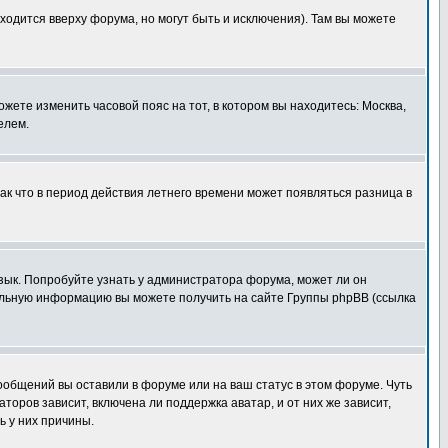
ходится вверху форума, но могут быть и исключения). Там вы можете
ожете изменить часовой пояс на тот, в котором вы находитесь: Москва,
елем.
так что в период действия летнего времени может появляться разница в
язык. Попробуйте узнать у администратора форума, может ли он
тельную информацию вы можете получить на сайте Группы phpBB (ссылка
сообщений вы оставили в форуме или на ваш статус в этом форуме. Чуть
оров зависит, включена ли поддержка аватар, и от них же зависит,
ь у них причины.