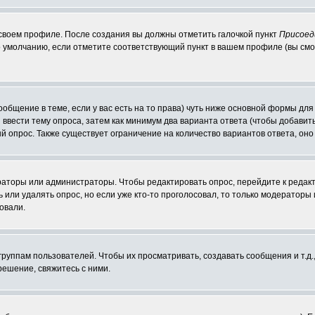
 своем профиле. После создания вы должны отметить галочкой пункт
Присоед
 умолчанию, если отметите соответствующий пункт в вашем профиле (вы смо
сообщение в теме, если у вас есть на то права) чуть ниже основной формы д
ы ввести тему опроса, затем как минимум два варианта ответа (чтобы добавит
й опрос. Также существует ограничение на количество вариантов ответа, он
ераторы или администраторы. Чтобы редактировать опрос, перейдите к редакт
ь или удалять опрос, но если уже кто-то проголосовал, то только модераторы
овали.
уппам пользователей. Чтобы их просматривать, создавать сообщения и т.д.
ешение, свяжитесь с ними.