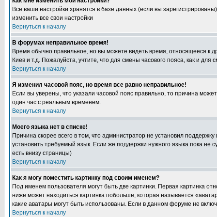
Как мне изменить мои настройки?
Все ваши настройки хранятся в базе данных (если вы зарегистрированы)
изменить все свои настройки
Вернуться к началу
В форумах неправильное время!
Время обычно правильное, но вы можете видеть время, относящееся к друг
Киев и т.д. Пожалуйста, учтите, что для смены часового пояса, как и д
Вернуться к началу
Я изменил часовой пояс, но время все равно неправильное!
Если вы уверены, что указали часовой пояс правильно, то причина може
один час с реальным временем.
Вернуться к началу
Моего языка нет в списке!
Причина скорее всего в том, что администратор не установил поддержку
установить требуемый язык. Если же поддержки нужного языка пока не 
есть внизу страницы)
Вернуться к началу
Как я могу поместить картинку под своим именем?
Под именем пользователя могут быть две картинки. Первая картинка отн
ниже может находиться картинка побольше, которая называется «аватара
какие аватары могут быть использованы. Если в данном форуме не вклю
Вернуться к началу