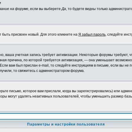
?
вание на форуме
, если вы выберете
Да
, то будете видны только администрат
т быть присвоен новый. Для этого кликните на
Я забыл пароль
, следуйте инс
ожно, ваша учетная запись требует активизации. Некоторые форумы требуют,
лавная причина, по которой требуется активизация, — она уменьшает возмож
Если вам был прислан e-mail, то следуйте инструкциям в письме, если вы не п
олучили, то свяжитесь с администратором форума.
ьте письмо, которое вам прислали, когда вы зарегистрировались) или админ
оры могут удалять неактивных пользователей, чтобы уменьшить размер базы
Параметры и настройки пользователя