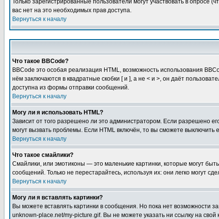
Только зарегистрированные пользователи могут участвовать в опросе (чт
вас нет на это необходимых прав доступа.
Вернуться к началу
Что такое BBCode?
BBCode это особая реализация HTML, возможность использования BBCod
нём заключаются в квадратные скобки [ и ], а не < и >, он даёт польз
доступна из формы отправки сообщений.
Вернуться к началу
Могу ли я использовать HTML?
Зависит от того разрешено ли это администратором. Если разрешено его 
могут вызвать проблемы. Если HTML включён, то вы сможете выключить 
Вернуться к началу
Что такое смайлики?
Смайлики, или эмотиконы — это маленькие картинки, которые могут быть 
сообщений. Только не перестарайтесь, используя их: они легко могут с
Вернуться к началу
Могу ли я вставлять картинки?
Вы можете вставлять картинки в сообщения. Но пока нет возможности заг
unknown-place.net/my-picture.gif. Вы не можете указать ни ссылку на с