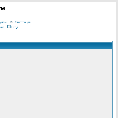
ум
уппы
Регистрация
ния
Вход