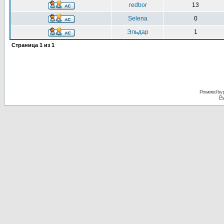
redbor
13
Selena
0
Эльдар
1
Страница
1
из
1
Powered by
Ру