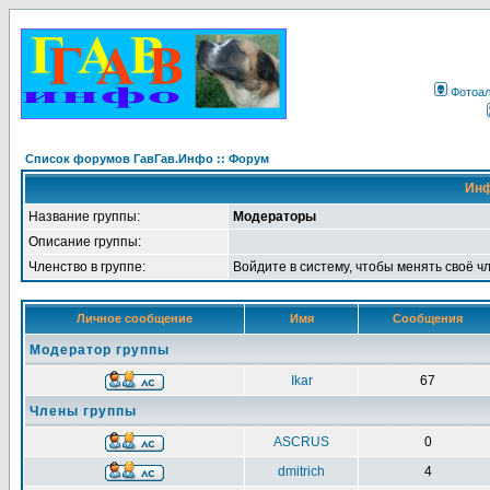
Фотоа
Список форумов ГавГав.Инфо :: Форум
Инф
Название группы:
Модераторы
Описание группы:
Членство в группе:
Войдите в систему, чтобы менять своё ч
Личное сообщение
Имя
Сообщения
Модератор группы
Ikar
67
Члены группы
ASCRUS
0
dmitrich
4