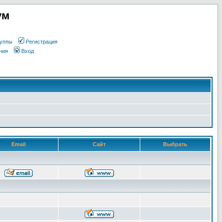
ум
уппы
Регистрация
ния
Вход
Email
Сайт
Выбрать