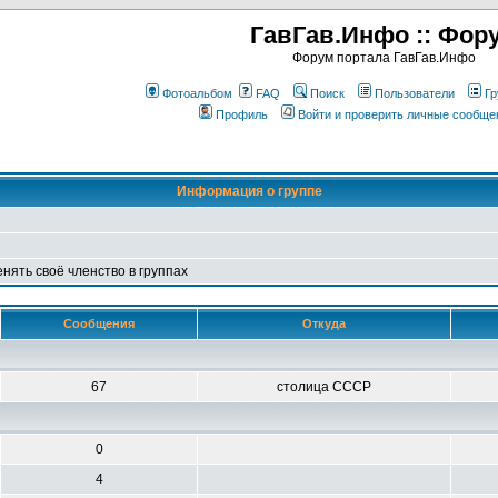
ГавГав.Инфо :: Фор
Форум портала ГавГав.Инфо
Фотоальбом
FAQ
Поиск
Пользователи
Гр
Профиль
Войти и проверить личные сообще
Информация о группе
енять своё членство в группах
Сообщения
Откуда
67
столица СССР
0
4