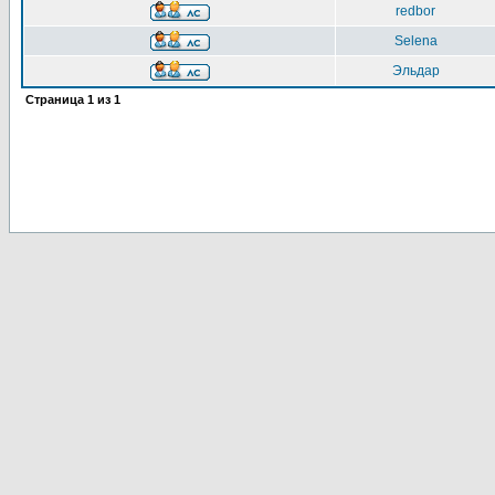
redbor
Selena
Эльдар
Страница
1
из
1