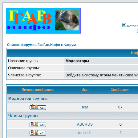
Фотоа
Список форумов ГавГав.Инфо :: Форум
Инф
Название группы:
Модераторы
Описание группы:
Членство в группе:
Войдите в систему, чтобы менять своё ч
Личное сообщение
Имя
Сообщения
Модератор группы
Ikar
67
Члены группы
ASCRUS
0
dmitrich
4