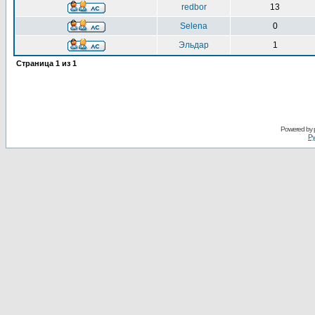
redbor
13
Selena
0
Эльдар
1
Страница
1
из
1
Powered by
Ру