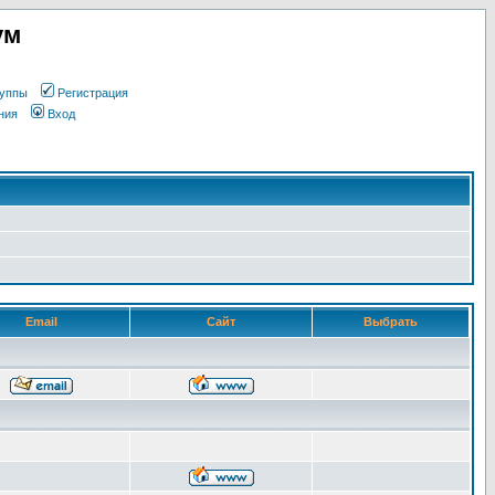
ум
уппы
Регистрация
ния
Вход
Email
Сайт
Выбрать