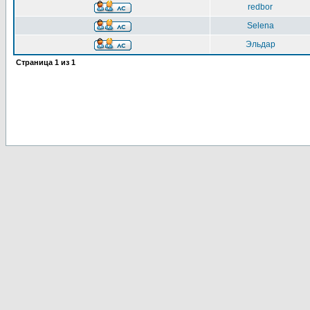
redbor
Selena
Эльдар
Страница
1
из
1