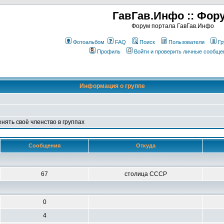
ГавГав.Инфо :: Фор
Форум портала ГавГав.Инфо
Фотоальбом
FAQ
Поиск
Пользователи
Гр
Профиль
Войти и проверить личные сообще
Информация о группе
енять своё членство в группах
Сообщения
Откуда
67
столица СССР
0
4