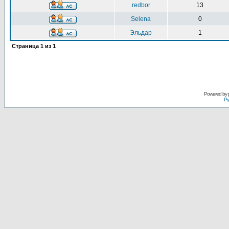
redbor
13
Selena
0
Эльдар
1
Страница
1
из
1
Powered by
Ру