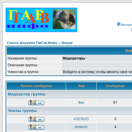
Фотоа
Список форумов ГавГав.Инфо :: Форум
Инф
Название группы:
Модераторы
Описание группы:
Членство в группе:
Войдите в систему, чтобы менять своё ч
Личное сообщение
Имя
Сообщения
Модератор группы
Ikar
67
Члены группы
ASCRUS
0
dmitrich
4