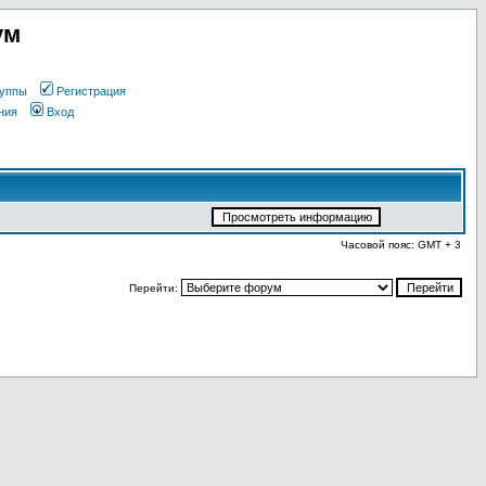
ум
уппы
Регистрация
ния
Вход
Часовой пояс: GMT + 3
Перейти: