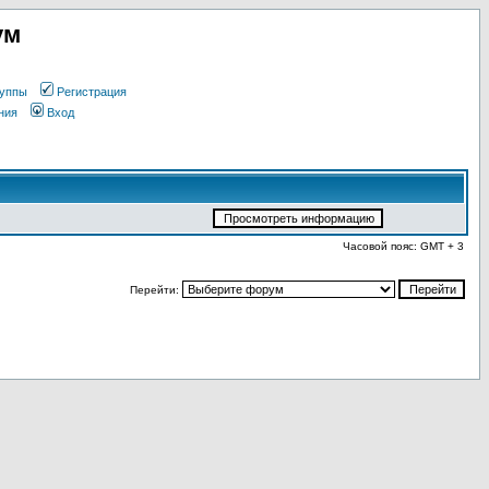
ум
уппы
Регистрация
ния
Вход
Часовой пояс: GMT + 3
Перейти: