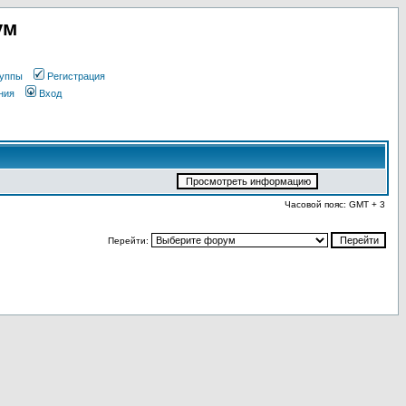
ум
уппы
Регистрация
ния
Вход
Часовой пояс: GMT + 3
Перейти: