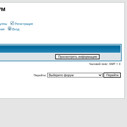
ум
уппы
Регистрация
ния
Вход
Часовой пояс: GMT + 3
Перейти: