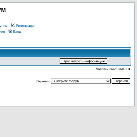
ум
уппы
Регистрация
ния
Вход
Часовой пояс: GMT + 3
Перейти: