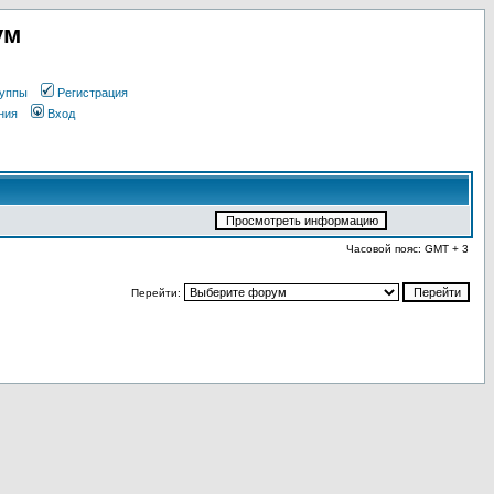
ум
уппы
Регистрация
ния
Вход
Часовой пояс: GMT + 3
Перейти: