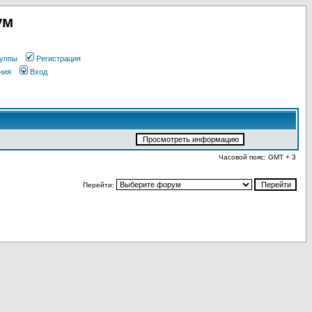
ум
уппы
Регистрация
ния
Вход
Часовой пояс: GMT + 3
Перейти: