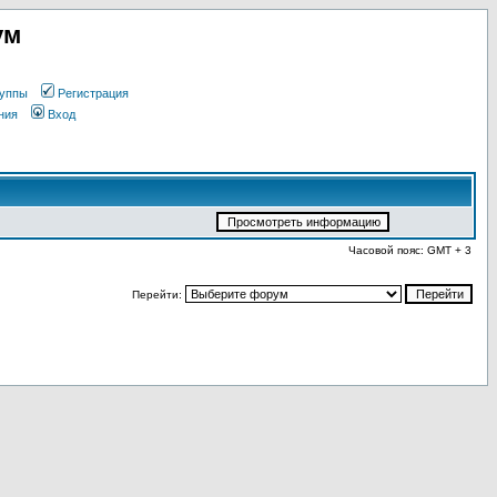
ум
уппы
Регистрация
ния
Вход
Часовой пояс: GMT + 3
Перейти: