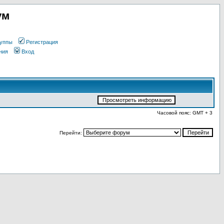
ум
уппы
Регистрация
ния
Вход
Часовой пояс: GMT + 3
Перейти: