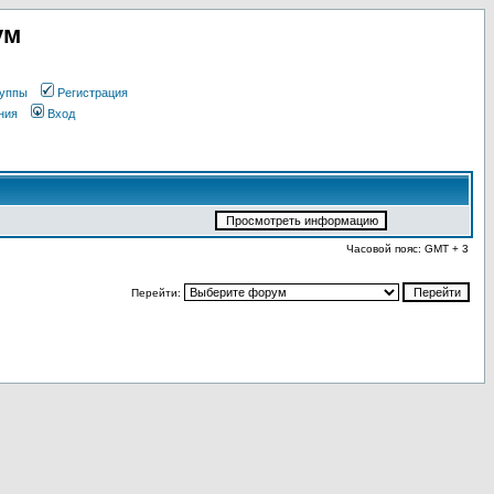
ум
уппы
Регистрация
ния
Вход
Часовой пояс: GMT + 3
Перейти: