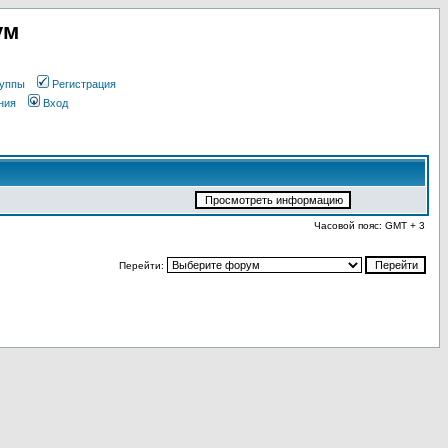
ум
уппы
Регистрация
ния
Вход
Часовой пояс: GMT + 3
Перейти: