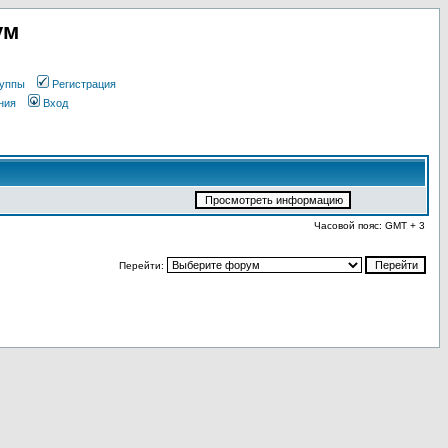
ум
уппы
Регистрация
ния
Вход
Часовой пояс: GMT + 3
Перейти: