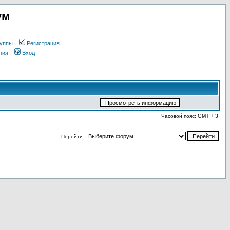
ум
уппы
Регистрация
ния
Вход
Часовой пояс: GMT + 3
Перейти: