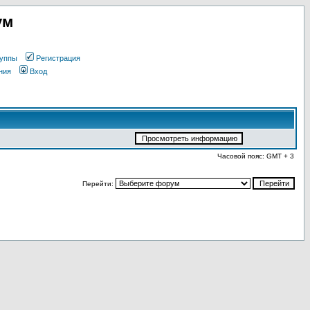
ум
уппы
Регистрация
ния
Вход
Часовой пояс: GMT + 3
Перейти: