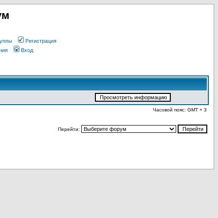
ум
уппы
Регистрация
ния
Вход
Часовой пояс: GMT + 3
Перейти: