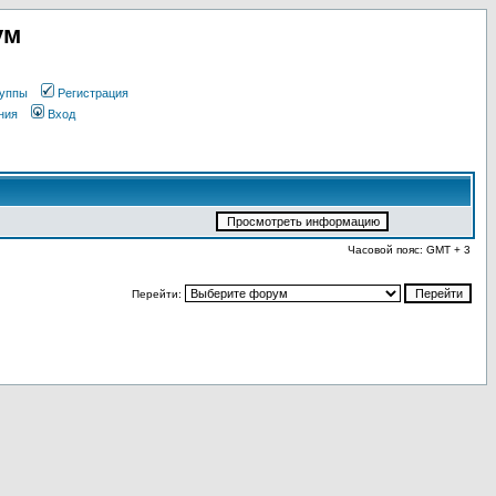
ум
уппы
Регистрация
ния
Вход
Часовой пояс: GMT + 3
Перейти: