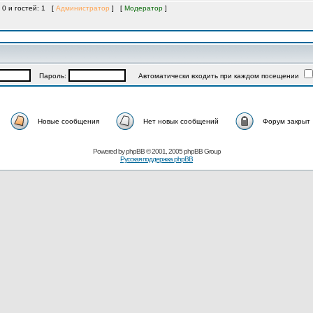
 0 и гостей: 1 [
Администратор
] [
Модератор
]
Пароль:
Автоматически входить при каждом посещении
Новые сообщения
Нет новых сообщений
Форум закрыт
Powered by
phpBB
© 2001, 2005 phpBB Group
Русская поддержка phpBB