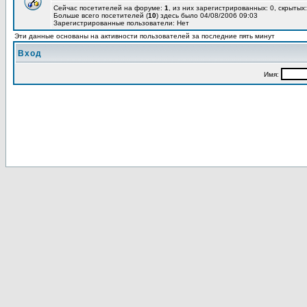
Сейчас посетителей на форуме:
1
, из них зарегистрированных: 0, скрытых:
Больше всего посетителей (
10
) здесь было 04/08/2006 09:03
Зарегистрированные пользователи: Нет
Эти данные основаны на активности пользователей за последние пять минут
Вход
Имя: