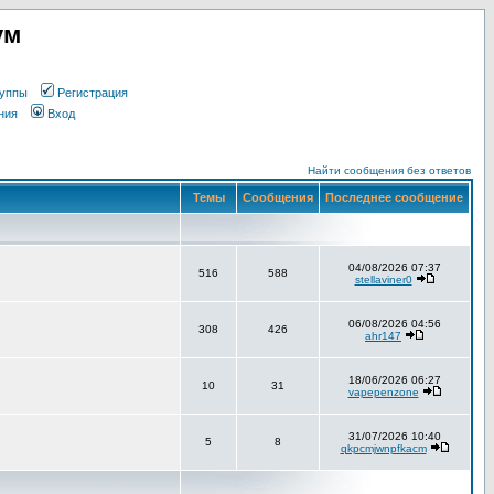
ум
уппы
Регистрация
ния
Вход
Найти сообщения без ответов
Темы
Сообщения
Последнее сообщение
04/08/2026 07:37
516
588
stellaviner0
06/08/2026 04:56
308
426
ahr147
18/06/2026 06:27
10
31
vapepenzone
31/07/2026 10:40
5
8
qkpcmjwnpfkacm