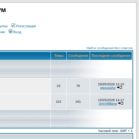
ум
уппы
Регистрация
ния
Вход
Найти сообщения без ответов
Темы
Сообщения
Последнее сообщение
29/05/2026 12:10
22
76
wjeeapshe
15/05/2026 14:17
101
161
JohnWilliams
Часовой пояс: GMT + 3