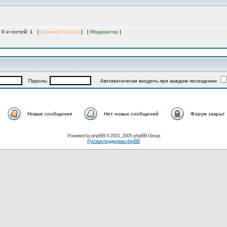
 0 и гостей: 1 [
Администратор
] [
Модератор
]
Пароль:
Автоматически входить при каждом посещении
Новые сообщения
Нет новых сообщений
Форум закрыт
Powered by
phpBB
© 2001, 2005 phpBB Group
Русская поддержка phpBB