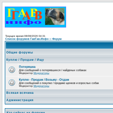
Текущее время 08/08/2026 04:31
Список форумов ГавГав.Инфо :: Форум
Общие форумы
Куплю / Продам / Ищу
Потеряшка
Для сообщений о потерявшихся / найденых собаках
Модератор
Модераторы
Куплю - Продам / Возьму - Отдам
Для сообщений о покупке / продаже щенков и взрослых собак
Модератор
Модераторы
Всякая всячина
Администрация
Кто сейчас на форуме