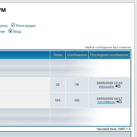
ум
уппы
Регистрация
ния
Вход
Найти сообщения без ответов
Темы
Сообщения
Последнее сообщение
29/05/2026 12:10
22
76
wjeeapshe
15/05/2026 14:17
101
161
JohnWilliams
Часовой пояс: GMT + 3