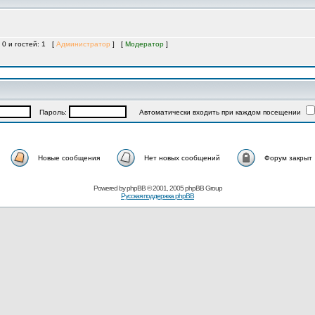
 0 и гостей: 1 [
Администратор
] [
Модератор
]
Пароль:
Автоматически входить при каждом посещении
Новые сообщения
Нет новых сообщений
Форум закрыт
Powered by
phpBB
© 2001, 2005 phpBB Group
Русская поддержка phpBB