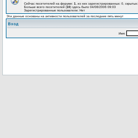
Сейчас посетителей на форуме:
1
, из них зарегистрированных: 0, скрытых:
Больше всего посетителей (
10
) здесь было 04/08/2006 09:03
Зарегистрированные пользователи: Нет
Эти данные основаны на активности пользователей за последние пять минут
Вход
Имя: