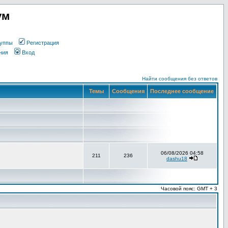
ум
уппы
Регистрация
ния
Вход
Найти сообщения без ответов
Темы
Сообщения
Последнее сообщение
06/08/2026 04:58
211
236
dashu18
Часовой пояс: GMT + 3