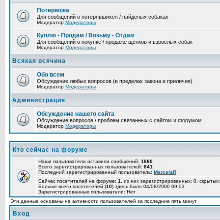
Потеряшка
Для сообщений о потерявшихся / найденых собаках
Модератор
Модераторы
Куплю - Продам / Возьму - Отдам
Для сообщений о покупке / продаже щенков и взрослых собак
Модератор
Модераторы
Всякая всячина
Обо всем
Обсуждение любых вопросов (в пределах закона и приличия)
Модератор
Модераторы
Администрация
Обсуждение нашего сайта
Обсуждение вопросов / проблем связанных с сайтом и форумом
Модератор
Модераторы
Кто сейчас на форуме
Наши пользователи оставили сообщений:
1660
Всего зарегистрированных пользователей:
841
Последний зарегистрированный пользователь:
MarcelaR
Сейчас посетителей на форуме:
1
, из них зарегистрированных: 0, скрытых:
Больше всего посетителей (
10
) здесь было 04/08/2006 09:03
Зарегистрированные пользователи: Нет
Эти данные основаны на активности пользователей за последние пять минут
Вход