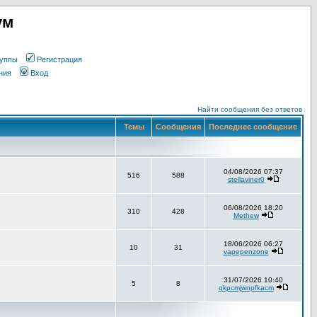
ум
уппы
Регистрация
ния
Вход
Найти сообщения без ответов
Темы
Сообщения
Последнее сообщение
04/08/2026 07:37
516
588
stellaviner0
06/08/2026 18:20
310
428
Methew
18/06/2026 06:27
10
31
vapepenzone
31/07/2026 10:40
5
8
qkpcmjwnpfkacm