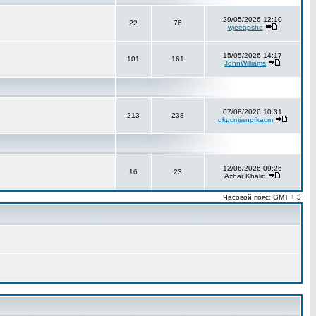
29/05/2026 12:10
22
76
wjeeapshe
15/05/2026 14:17
101
161
JohnWilliams
07/08/2026 10:31
213
238
qkpcmjwnpfkacm
12/06/2026 09:26
16
23
Azhar Khalid
Часовой пояс: GMT + 3