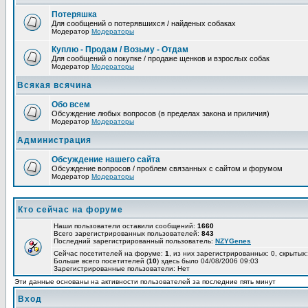
Потеряшка
Для сообщений о потерявшихся / найденых собаках
Модератор
Модераторы
Куплю - Продам / Возьму - Отдам
Для сообщений о покупке / продаже щенков и взрослых собак
Модератор
Модераторы
Всякая всячина
Обо всем
Обсуждение любых вопросов (в пределах закона и приличия)
Модератор
Модераторы
Администрация
Обсуждение нашего сайта
Обсуждение вопросов / проблем связанных с сайтом и форумом
Модератор
Модераторы
Кто сейчас на форуме
Наши пользователи оставили сообщений:
1660
Всего зарегистрированных пользователей:
843
Последний зарегистрированный пользователь:
NZYGenes
Сейчас посетителей на форуме:
1
, из них зарегистрированных: 0, скрытых:
Больше всего посетителей (
10
) здесь было 04/08/2006 09:03
Зарегистрированные пользователи: Нет
Эти данные основаны на активности пользователей за последние пять минут
Вход