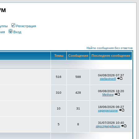
ум
уппы
Регистрация
ния
Вход
Найти сообщения без ответов
Темы
Сообщения
Последнее сообщение
04/08/2026 07:37
516
588
stellaviner0
06/08/2026 18:20
310
428
Methew
18/06/2026 06:27
10
31
vapepenzone
31/07/2026 10:40
5
8
qkpcmjwnpfkacm