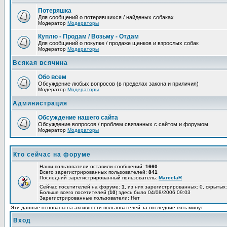
Потеряшка
Для сообщений о потерявшихся / найденых собаках
Модератор
Модераторы
Куплю - Продам / Возьму - Отдам
Для сообщений о покупке / продаже щенков и взрослых собак
Модератор
Модераторы
Всякая всячина
Обо всем
Обсуждение любых вопросов (в пределах закона и приличия)
Модератор
Модераторы
Администрация
Обсуждение нашего сайта
Обсуждение вопросов / проблем связанных с сайтом и форумом
Модератор
Модераторы
Кто сейчас на форуме
Наши пользователи оставили сообщений:
1660
Всего зарегистрированных пользователей:
841
Последний зарегистрированный пользователь:
MarcelaR
Сейчас посетителей на форуме:
1
, из них зарегистрированных: 0, скрытых:
Больше всего посетителей (
10
) здесь было 04/08/2006 09:03
Зарегистрированные пользователи: Нет
Эти данные основаны на активности пользователей за последние пять минут
Вход