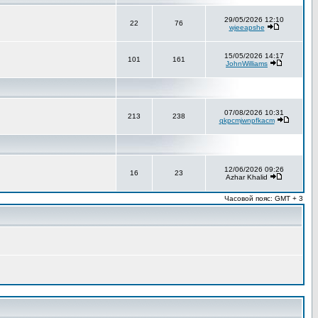
29/05/2026 12:10
22
76
wjeeapshe
15/05/2026 14:17
101
161
JohnWilliams
07/08/2026 10:31
213
238
qkpcmjwnpfkacm
12/06/2026 09:26
16
23
Azhar Khalid
Часовой пояс: GMT + 3