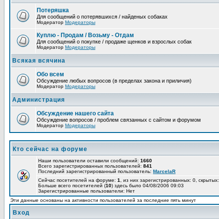
Потеряшка
Для сообщений о потерявшихся / найденых собаках
Модератор
Модераторы
Куплю - Продам / Возьму - Отдам
Для сообщений о покупке / продаже щенков и взрослых собак
Модератор
Модераторы
Всякая всячина
Обо всем
Обсуждение любых вопросов (в пределах закона и приличия)
Модератор
Модераторы
Администрация
Обсуждение нашего сайта
Обсуждение вопросов / проблем связанных с сайтом и форумом
Модератор
Модераторы
Кто сейчас на форуме
Наши пользователи оставили сообщений:
1660
Всего зарегистрированных пользователей:
841
Последний зарегистрированный пользователь:
MarcelaR
Сейчас посетителей на форуме:
1
, из них зарегистрированных: 0, скрытых:
Больше всего посетителей (
10
) здесь было 04/08/2006 09:03
Зарегистрированные пользователи: Нет
Эти данные основаны на активности пользователей за последние пять минут
Вход