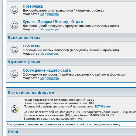
Потеряшка
Для сообщений о потерявшихся / найденых собаках
Модератор
Модераторы
Куплю - Продам / Возьму - Отдам
Для сообщений о покупке / продаже щенков и взрослых собак
Модератор
Модераторы
Всякая всячина
Обо всем
Обсуждение любых вопросов (в пределах закона и приличия)
Модератор
Модераторы
Администрация
Обсуждение нашего сайта
Обсуждение вопросов / проблем связанных с сайтом и форумом
Модератор
Модераторы
Кто сейчас на форуме
Наши пользователи оставили сообщений:
1660
Всего зарегистрированных пользователей:
843
Последний зарегистрированный пользователь:
NZYGenes
Сейчас посетителей на форуме:
1
, из них зарегистрированных: 0, скрытых:
Больше всего посетителей (
10
) здесь было 04/08/2006 09:03
Зарегистрированные пользователи: Нет
Эти данные основаны на активности пользователей за последние пять минут
Вход