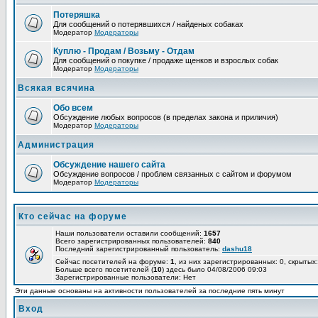
Потеряшка
Для сообщений о потерявшихся / найденых собаках
Модератор
Модераторы
Куплю - Продам / Возьму - Отдам
Для сообщений о покупке / продаже щенков и взрослых собак
Модератор
Модераторы
Всякая всячина
Обо всем
Обсуждение любых вопросов (в пределах закона и приличия)
Модератор
Модераторы
Администрация
Обсуждение нашего сайта
Обсуждение вопросов / проблем связанных с сайтом и форумом
Модератор
Модераторы
Кто сейчас на форуме
Наши пользователи оставили сообщений:
1657
Всего зарегистрированных пользователей:
840
Последний зарегистрированный пользователь:
dashu18
Сейчас посетителей на форуме:
1
, из них зарегистрированных: 0, скрытых:
Больше всего посетителей (
10
) здесь было 04/08/2006 09:03
Зарегистрированные пользователи: Нет
Эти данные основаны на активности пользователей за последние пять минут
Вход