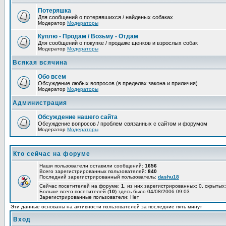
Потеряшка
Для сообщений о потерявшихся / найденых собаках
Модератор
Модераторы
Куплю - Продам / Возьму - Отдам
Для сообщений о покупке / продаже щенков и взрослых собак
Модератор
Модераторы
Всякая всячина
Обо всем
Обсуждение любых вопросов (в пределах закона и приличия)
Модератор
Модераторы
Администрация
Обсуждение нашего сайта
Обсуждение вопросов / проблем связанных с сайтом и форумом
Модератор
Модераторы
Кто сейчас на форуме
Наши пользователи оставили сообщений:
1656
Всего зарегистрированных пользователей:
840
Последний зарегистрированный пользователь:
dashu18
Сейчас посетителей на форуме:
1
, из них зарегистрированных: 0, скрытых:
Больше всего посетителей (
10
) здесь было 04/08/2006 09:03
Зарегистрированные пользователи: Нет
Эти данные основаны на активности пользователей за последние пять минут
Вход