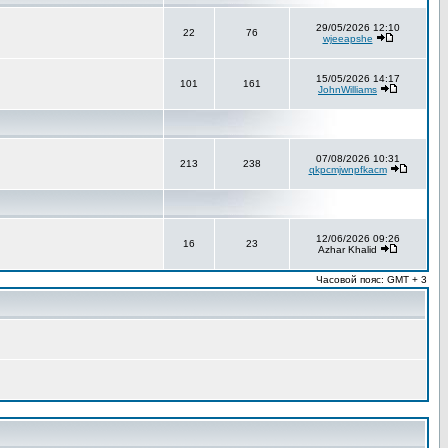
29/05/2026 12:10
22
76
wjeeapshe
15/05/2026 14:17
101
161
JohnWilliams
07/08/2026 10:31
213
238
qkpcmjwnpfkacm
12/06/2026 09:26
16
23
Azhar Khalid
Часовой пояс: GMT + 3