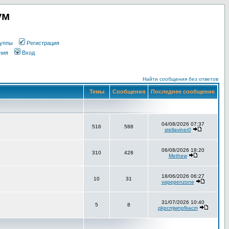
ум
уппы
Регистрация
ния
Вход
Найти сообщения без ответов
Темы
Сообщения
Последнее сообщение
04/08/2026 07:37
516
588
stellaviner0
06/08/2026 18:20
310
428
Methew
18/06/2026 06:27
10
31
vapepenzone
31/07/2026 10:40
5
8
qkpcmjwnpfkacm