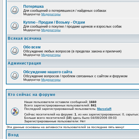
Потеряшка
Для сообщений о потерявшихся / найденых собаках
Модератор
Модераторы
Куплю - Продам / Возьму - Отдам
Для сообщений о покупке / продаже щенков и взрослых собак
Модератор
Модераторы
Всякая всячина
Обо всем
Обсуждение любых вопросов (в пределах закона и приличия)
Модератор
Модераторы
Администрация
Обсуждение нашего сайта
Обсуждение вопросов / проблем связанных с сайтом и форумом
Модератор
Модераторы
Кто сейчас на форуме
Наши пользователи оставили сообщений:
1660
Всего зарегистрированных пользователей:
841
Последний зарегистрированный пользователь:
MarcelaR
Сейчас посетителей на форуме:
1
, из них зарегистрированных: 0, скрытых:
Больше всего посетителей (
10
) здесь было 04/08/2006 09:03
Зарегистрированные пользователи: Нет
Эти данные основаны на активности пользователей за последние пять минут
Вход