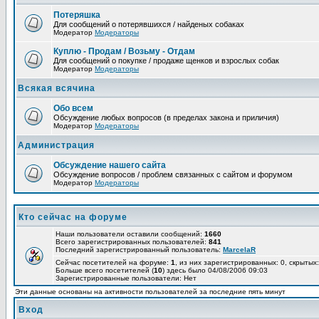
Потеряшка
Для сообщений о потерявшихся / найденых собаках
Модератор
Модераторы
Куплю - Продам / Возьму - Отдам
Для сообщений о покупке / продаже щенков и взрослых собак
Модератор
Модераторы
Всякая всячина
Обо всем
Обсуждение любых вопросов (в пределах закона и приличия)
Модератор
Модераторы
Администрация
Обсуждение нашего сайта
Обсуждение вопросов / проблем связанных с сайтом и форумом
Модератор
Модераторы
Кто сейчас на форуме
Наши пользователи оставили сообщений:
1660
Всего зарегистрированных пользователей:
841
Последний зарегистрированный пользователь:
MarcelaR
Сейчас посетителей на форуме:
1
, из них зарегистрированных: 0, скрытых:
Больше всего посетителей (
10
) здесь было 04/08/2006 09:03
Зарегистрированные пользователи: Нет
Эти данные основаны на активности пользователей за последние пять минут
Вход