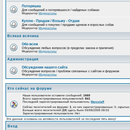
Потеряшка
Для сообщений о потерявшихся / найденых собаках
Модератор
Модераторы
Куплю - Продам / Возьму - Отдам
Для сообщений о покупке / продаже щенков и взрослых собак
Модератор
Модераторы
Всякая всячина
Обо всем
Обсуждение любых вопросов (в пределах закона и приличия)
Модератор
Модераторы
Администрация
Обсуждение нашего сайта
Обсуждение вопросов / проблем связанных с сайтом и форумом
Модератор
Модераторы
Кто сейчас на форуме
Наши пользователи оставили сообщений:
1660
Всего зарегистрированных пользователей:
841
Последний зарегистрированный пользователь:
MarcelaR
Сейчас посетителей на форуме:
1
, из них зарегистрированных: 0, скрытых:
Больше всего посетителей (
10
) здесь было 04/08/2006 09:03
Зарегистрированные пользователи: Нет
Эти данные основаны на активности пользователей за последние пять минут
Вход