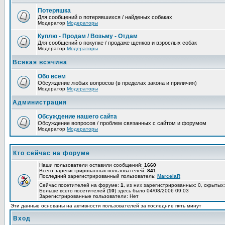
Потеряшка
Для сообщений о потерявшихся / найденых собаках
Модератор
Модераторы
Куплю - Продам / Возьму - Отдам
Для сообщений о покупке / продаже щенков и взрослых собак
Модератор
Модераторы
Всякая всячина
Обо всем
Обсуждение любых вопросов (в пределах закона и приличия)
Модератор
Модераторы
Администрация
Обсуждение нашего сайта
Обсуждение вопросов / проблем связанных с сайтом и форумом
Модератор
Модераторы
Кто сейчас на форуме
Наши пользователи оставили сообщений:
1660
Всего зарегистрированных пользователей:
841
Последний зарегистрированный пользователь:
MarcelaR
Сейчас посетителей на форуме:
1
, из них зарегистрированных: 0, скрытых:
Больше всего посетителей (
10
) здесь было 04/08/2006 09:03
Зарегистрированные пользователи: Нет
Эти данные основаны на активности пользователей за последние пять минут
Вход