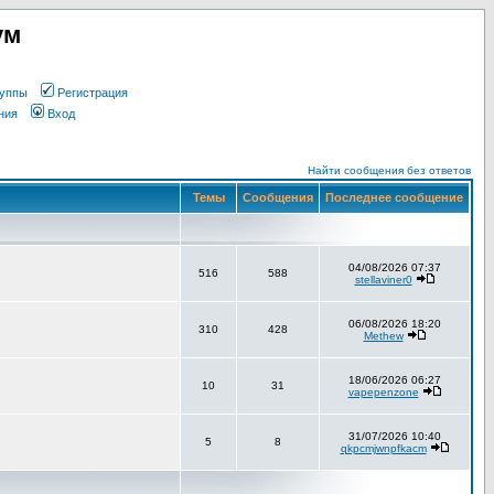
ум
уппы
Регистрация
ния
Вход
Найти сообщения без ответов
Темы
Сообщения
Последнее сообщение
04/08/2026 07:37
516
588
stellaviner0
06/08/2026 18:20
310
428
Methew
18/06/2026 06:27
10
31
vapepenzone
31/07/2026 10:40
5
8
qkpcmjwnpfkacm