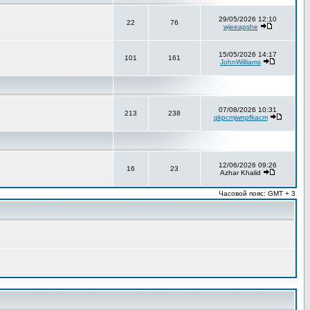
29/05/2026 12:10
22
76
wjeeapshe
15/05/2026 14:17
101
161
JohnWilliams
07/08/2026 10:31
213
238
qkpcmjwnpfkacm
12/06/2026 09:26
16
23
Azhar Khalid
Часовой пояс: GMT + 3