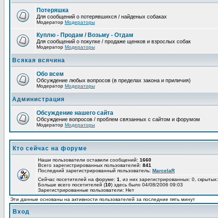
Потеряшка
Для сообщений о потерявшихся / найденых собаках
Модератор
Модераторы
Куплю - Продам / Возьму - Отдам
Для сообщений о покупке / продаже щенков и взрослых собак
Модератор
Модераторы
Всякая всячина
Обо всем
Обсуждение любых вопросов (в пределах закона и приличия)
Модератор
Модераторы
Администрация
Обсуждение нашего сайта
Обсуждение вопросов / проблем связанных с сайтом и форумом
Модератор
Модераторы
Кто сейчас на форуме
Наши пользователи оставили сообщений:
1660
Всего зарегистрированных пользователей:
841
Последний зарегистрированный пользователь:
MarcelaR
Сейчас посетителей на форуме:
1
, из них зарегистрированных: 0, скрытых:
Больше всего посетителей (
10
) здесь было 04/08/2006 09:03
Зарегистрированные пользователи: Нет
Эти данные основаны на активности пользователей за последние пять минут
Вход