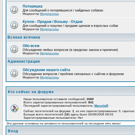
Потеряшка
Для сообщений о потерявшихся / найденых собаках
Модератор
Модераторы
Куплю - Продам / Возьму - Отдам
Для сообщений о покупке / продаже щенков и взрослых собак
Модератор
Модераторы
Всякая всячина
Обо всем
Обсуждение любых вопросов (в пределах закона и приличия)
Модератор
Модераторы
Администрация
Обсуждение нашего сайта
Обсуждение вопросов / проблем связанных с сайтом и форумом
Модератор
Модераторы
Кто сейчас на форуме
Наши пользователи оставили сообщений:
1660
Всего зарегистрированных пользователей:
841
Последний зарегистрированный пользователь:
MarcelaR
Сейчас посетителей на форуме:
1
, из них зарегистрированных: 0, скрытых:
Больше всего посетителей (
10
) здесь было 04/08/2006 09:03
Зарегистрированные пользователи: Нет
Эти данные основаны на активности пользователей за последние пять минут
Вход