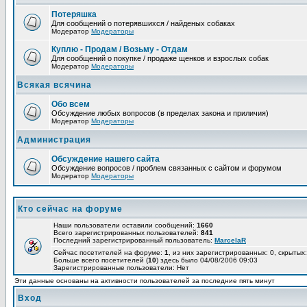
Потеряшка
Для сообщений о потерявшихся / найденых собаках
Модератор
Модераторы
Куплю - Продам / Возьму - Отдам
Для сообщений о покупке / продаже щенков и взрослых собак
Модератор
Модераторы
Всякая всячина
Обо всем
Обсуждение любых вопросов (в пределах закона и приличия)
Модератор
Модераторы
Администрация
Обсуждение нашего сайта
Обсуждение вопросов / проблем связанных с сайтом и форумом
Модератор
Модераторы
Кто сейчас на форуме
Наши пользователи оставили сообщений:
1660
Всего зарегистрированных пользователей:
841
Последний зарегистрированный пользователь:
MarcelaR
Сейчас посетителей на форуме:
1
, из них зарегистрированных: 0, скрытых:
Больше всего посетителей (
10
) здесь было 04/08/2006 09:03
Зарегистрированные пользователи: Нет
Эти данные основаны на активности пользователей за последние пять минут
Вход