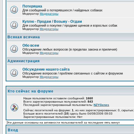
Потеряшка
Для сообщений о потерявшихся / найденых собаках
Модератор
Модераторы
Куплю - Продам / Возьму - Отдам
Для сообщений о покупке / продаже щенков и взрослых собак
Модератор
Модераторы
Всякая всячина
Обо всем
Обсуждение любых вопросов (в пределах закона и приличия)
Модератор
Модераторы
Администрация
Обсуждение нашего сайта
Обсуждение вопросов / проблем связанных с сайтом и форумом
Модератор
Модераторы
Кто сейчас на форуме
Наши пользователи оставили сообщений:
1660
Всего зарегистрированных пользователей:
843
Последний зарегистрированный пользователь:
NZYGenes
Сейчас посетителей на форуме:
1
, из них зарегистрированных: 0, скрытых:
Больше всего посетителей (
10
) здесь было 04/08/2006 09:03
Зарегистрированные пользователи: Нет
Эти данные основаны на активности пользователей за последние пять минут
Вход