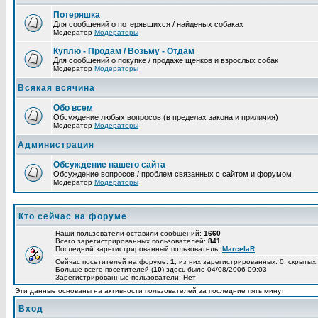
Потеряшка
Для сообщений о потерявшихся / найденых собаках
Модератор
Модераторы
Куплю - Продам / Возьму - Отдам
Для сообщений о покупке / продаже щенков и взрослых собак
Модератор
Модераторы
Всякая всячина
Обо всем
Обсуждение любых вопросов (в пределах закона и приличия)
Модератор
Модераторы
Администрация
Обсуждение нашего сайта
Обсуждение вопросов / проблем связанных с сайтом и форумом
Модератор
Модераторы
Кто сейчас на форуме
Наши пользователи оставили сообщений:
1660
Всего зарегистрированных пользователей:
841
Последний зарегистрированный пользователь:
MarcelaR
Сейчас посетителей на форуме:
1
, из них зарегистрированных: 0, скрытых:
Больше всего посетителей (
10
) здесь было 04/08/2006 09:03
Зарегистрированные пользователи: Нет
Эти данные основаны на активности пользователей за последние пять минут
Вход