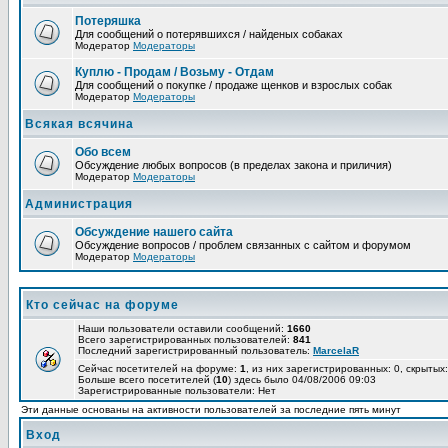
Потеряшка
Для сообщений о потерявшихся / найденых собаках
Модератор
Модераторы
Куплю - Продам / Возьму - Отдам
Для сообщений о покупке / продаже щенков и взрослых собак
Модератор
Модераторы
Всякая всячина
Обо всем
Обсуждение любых вопросов (в пределах закона и приличия)
Модератор
Модераторы
Администрация
Обсуждение нашего сайта
Обсуждение вопросов / проблем связанных с сайтом и форумом
Модератор
Модераторы
Кто сейчас на форуме
Наши пользователи оставили сообщений:
1660
Всего зарегистрированных пользователей:
841
Последний зарегистрированный пользователь:
MarcelaR
Сейчас посетителей на форуме:
1
, из них зарегистрированных: 0, скрытых:
Больше всего посетителей (
10
) здесь было 04/08/2006 09:03
Зарегистрированные пользователи: Нет
Эти данные основаны на активности пользователей за последние пять минут
Вход