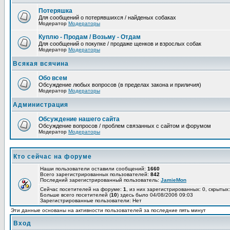
Потеряшка
Для сообщений о потерявшихся / найденых собаках
Модератор
Модераторы
Куплю - Продам / Возьму - Отдам
Для сообщений о покупке / продаже щенков и взрослых собак
Модератор
Модераторы
Всякая всячина
Обо всем
Обсуждение любых вопросов (в пределах закона и приличия)
Модератор
Модераторы
Администрация
Обсуждение нашего сайта
Обсуждение вопросов / проблем связанных с сайтом и форумом
Модератор
Модераторы
Кто сейчас на форуме
Наши пользователи оставили сообщений:
1660
Всего зарегистрированных пользователей:
842
Последний зарегистрированный пользователь:
JamieMon
Сейчас посетителей на форуме:
1
, из них зарегистрированных: 0, скрытых:
Больше всего посетителей (
10
) здесь было 04/08/2006 09:03
Зарегистрированные пользователи: Нет
Эти данные основаны на активности пользователей за последние пять минут
Вход